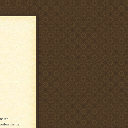
be ich
eilen hierher