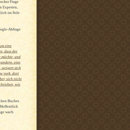
ancher Frage
en Experten,
lich im Stile
Google-Abfrage
 um eine
in, dass der
en möchte, und
wandern. eins
, weigert sich
w york. dort
ber, sich nicht
chrieben, wie
lchen Buches
 Hoffentlich
nge wach.