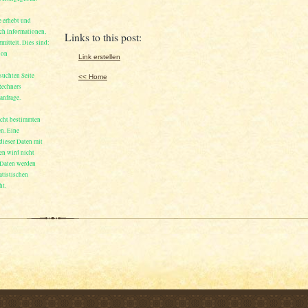
e erhebt und
ch Informationen,
Links to this post:
mittelt. Dies sind:
ion
Link erstellen
suchten Seite
<< Home
Rechners
anfrage.
icht bestimmten
n. Eine
ieser Daten mit
en wird nicht
Daten werden
atistischen
ht.