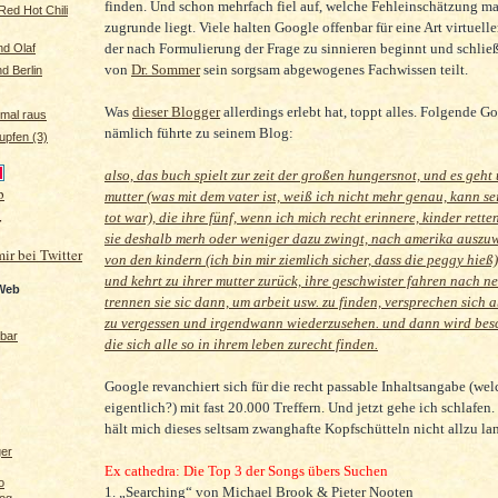
finden. Und schon mehrfach fiel auf, welche Fehleinschätzung m
Red Hot Chili
zugrunde liegt. Viele halten Google offenbar für eine Art virtuell
der nach Formulierung der Frage zu sinnieren beginnt und schließ
nd Olaf
von
Dr. Sommer
sein sorgsam abgewogenes Fachwissen teilt.
d Berlin
Was
dieser Blogger
allerdings erlebt hat, toppt alles. Folgende 
 mal raus
nämlich führte zu seinem Blog:
pfen (3)
also, das buch spielt zur zeit der großen hungersnot, und es geht
mutter (was mit dem vater ist, weiß ich nicht mehr genau, kann se
tot war), die ihre fünf, wenn ich mich recht erinnere, kinder rett
r
sie deshalb merh oder weniger dazu zwingt, nach amerika auszu
mir bei Twitter
von den kindern (ich bin mir ziemlich sicher, dass die peggy hieß)
und kehrt zu ihrer mutter zurück, ihre geschwister fahren nach ne
 Web
trennen sie sic dann, um arbeit usw. zu finden, versprechen sich a
zu vergessen und irgendwann wiederzusehen. und dann wird bes
tbar
die sich alle so in ihrem leben zurecht finden.
Google revanchiert sich für die recht passable Inhaltsangabe (we
eigentlich?) mit fast 20.000 Treffern. Und jetzt gehe ich schlafen.
hält mich dieses seltsam zwanghafte Kopfschütteln nicht allzu la
ger
Ex cathedra: Die Top 3 der Songs übers Suchen
o
1. „Searching“ von Michael Brook & Pieter Nooten