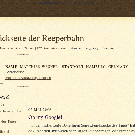
.comment-link {margin-left:.6em;}
ückseite der Reeperbahn
Mein Shirtshop
|
Twitter
|
RSS-Feed abonnieren
| Mail: mattwagner {at} web.de
NAME:
STANDORT:
MATTHIAS WAGNER
HAMBURG, GERMANY
Schreiberling
Mein Profil vollständig anzeigen
peln
02 MAI 2006
ie Neuen Zehn
Oh my Google!
e des Tages
In der mittlerweile 16-teiligen Serie „Fundstücke des Tages“ ha
dokumentiert, mit welch schrulligen Suchabfragen Websurfer bisw
überall