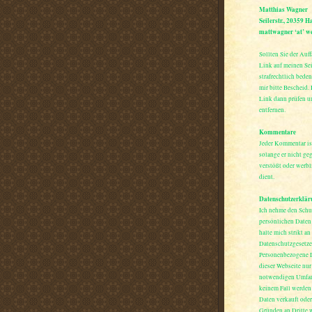
Matthias Wagner
Seilerstr., 20359 
mattwagner ‘at’ we
Sollten Sie der Auff
Link auf meinen Seit
strafrechtlich beden
mir bitte Bescheid.
Link dann prüfen u
entfernen.
Kommentare
Jeder Kommentar i
solange er nicht ge
verstößt oder werb
dient.
Datenschutzerklär
Ich nehme den Schut
persönlichen Daten 
halte mich strikt an
Datenschutzgesetze
Personenbezogene 
dieser Webseite nur
notwendigen Umfan
keinem Fall werden
Daten verkauft oder
Gründen an Dritte 