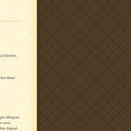
ar kürzere,
cher firma"
agte übrigens
 stets,
 bin düpiert.