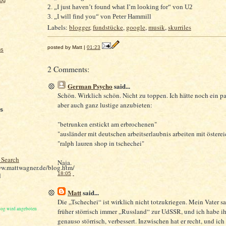
log
2. „I just haven’t found what I’m looking for“ von U2
3. „I will find you“ von Peter Hammill
Labels:
blogger
,
fundstücke
,
google
,
musik
,
skurriles
posted by Matt |
01:23
ns
2 Comments:
German Psycho
said...
Schön. Wirklich schön. Nicht zu toppen. Ich hätte noch ein pa
aber auch ganz lustige anzubieten:
s
"betrunken erstickt am erbrochenen"
"ausländer mit deutschen arbeitserlaubnis arbeiten mit österei
"ralph lauren shop in tschechei"
 Search
Naja.
ww.mattwagner.de/blog.htm/
18:05
d
Matt
said...
Die „Tschechei“ ist wirklich nicht totzukriegen. Mein Vater s
log wird angeboten
früher störrisch immer „Russland“ zur UdSSR, und ich habe ihn
genauso störrisch, verbessert. Inzwischen hat er recht, und ich