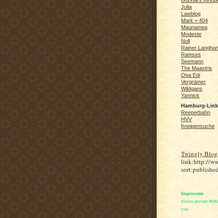
Gunnars Kinob
Julia
Lawblog
Mark = 404
Maunamea
Modeste
Noll
Rainer Langha
Ramses
Seemann
The Maastrix
Opa Edi
Vergrämer
Wildgans
Yannick
Hamburg-Link
Reeperbahn
HVV
Kneipensuche
Twingly Blog
link:http://w
sort:publishe
Impressum
Dieses private Web
von