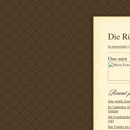
Die R
In memoriam
|
Über mich
Das große Zup
Ex Cathedra: D
Gebote
Die Fundstück
(16)
Der Franke ist 