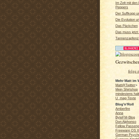
Im Zelt mit den 
Peppers
Der Suffkopp u
Die Evolution un
Das Päckchen
Das muss jetzt
Tannenzapfenzu
Gezwitsche
folge 
Mehr Matt im
Matt@Twitter
>
Mein Shirtshop
mindestens hal
U_mag-Texte
Blog’n’Roll
Amberfire
Anna
ByteFM-Blog
Don Alphonso
Fellow Passen
Freeware OS X
German Psych