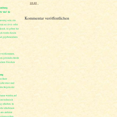
19:40
Hamburg
b ‘dot’ de
Kommentar veröffentlichen
assung sein, ein
en sei zivil- oder
klich, so geben Sie
 Ich werde diesen
nd gegebenenfalls
st willkommen,
gen geltendes Recht
lichen Zwecken
ung
z Ihrer
sehr ernst und
 die Regeln der
.
Daten werden auf
 im technisch
g erhoben. In
 die erhobenen
 aus anderen
weitergegeben.