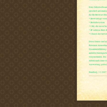
Eine Zählersoftwar
speichert automatis
die Ihr Browser über
* Browsertyp/-vers
* Betriebssystem
* URL der zuvor be
* IP-Adresse Ihres 
* Uhrzeit der Server
Diese Daten sind n
Personen zuzuordne
Zusammenführung d
anderen Datenquell
vorgenommen. Die 
zudem nach einer st
Auswertung gelösc
Hamburg, 3.2.2007