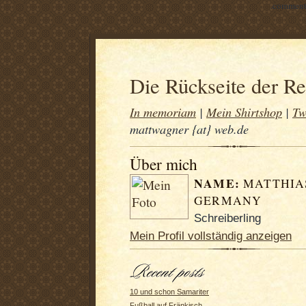
.comment-
Die Rückseite der R
In memoriam
|
Mein Shirtshop
|
Tw
mattwagner {at} web.de
Über mich
NAME:
MATTHIA
GERMANY
Schreiberling
Mein Profil vollständig anzeigen
10 und schon Samariter
Fußball auf Fränkisch