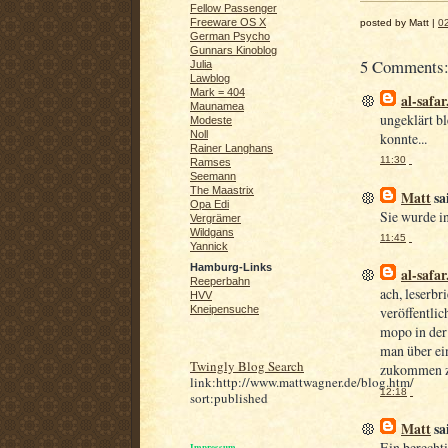
Fellow Passenger
Freeware OS X
posted by Matt |
0
German Psycho
Gunnars Kinoblog
5 Comments
Julia
Lawblog
Mark = 404
al-safar
Maunamea
ungeklärt bl
Modeste
Noll
konnte...
Rainer Langhans
11:30
Ramses
Seemann
The Maastrix
Matt
sai
Opa Edi
Sie wurde i
Vergrämer
Wildgans
11:45
Yannick
Hamburg-Links
al-safar
Reeperbahn
ach, leserbri
HVV
Kneipensuche
veröffentlic
mopo in der 
man über ei
Twingly Blog Search
zukommen zu 
link:http://www.mattwagner.de/blog.htm/
12:18
sort:published
Matt
sai
Ein berechti
Impressum