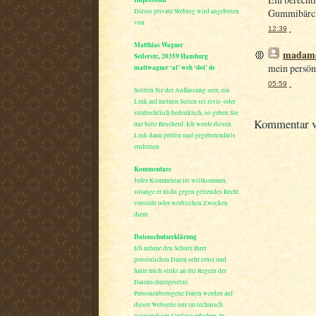
Dieses private Weblog wird angeboten
Gummibärc
von
12:39
Matthias Wagner
madame
Seilerstr., 20359 Hamburg
mein persönl
mattwagner ‘at’ web ‘dot’ de
05:59
Sollten Sie der Auffassung sein, ein
Link auf meinen Seiten sei zivil- oder
strafrechtlich bedenklich, so geben Sie
Kommentar ve
mir bitte Bescheid. Ich werde diesen
Link dann prüfen und gegebenenfalls
entfernen.
Kommentare
Jeder Kommentar ist willkommen,
solange er nicht gegen geltendes Recht
verstößt oder werblichen Zwecken
dient.
Datenschutzerklärung
Ich nehme den Schutz Ihrer
persönlichen Daten sehr ernst und
halte mich strikt an die Regeln der
Datenschutzgesetze.
Personenbezogene Daten werden auf
dieser Webseite nur im technisch
notwendigen Umfang erhoben. In