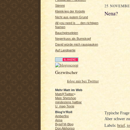
25 NOVEMBE
Stimmt
Kleinkrieg der Knöpfe
Nena?
Nicht aus gutem Grund
All you need is … den richtigen
Namen
Bauchpinseleien
Negerkuss als Bumskopf
David würde mich rauspauken
Auf Landpartie
Gezwitscher
folge mir bei Twitter
Mehr Matt im Web
Matt@Twitter
>
Mein Shirtshop
mindestens haltbar
U_mag-Texte
Blog’n’Roll
Typische Frage 
Amberfire
Aber schwer zu
Anna
Labels:
brief
,
j
ByteFM-Blog
Don Alphonso