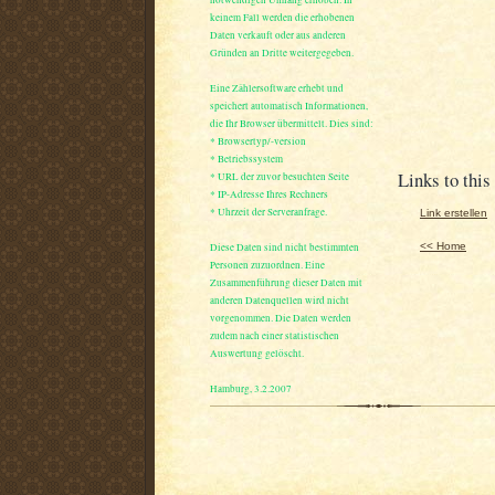
keinem Fall werden die erhobenen
Daten verkauft oder aus anderen
Gründen an Dritte weitergegeben.
Eine Zählersoftware erhebt und
speichert automatisch Informationen,
die Ihr Browser übermittelt. Dies sind:
* Browsertyp/-version
* Betriebssystem
Links to this
* URL der zuvor besuchten Seite
* IP-Adresse Ihres Rechners
* Uhrzeit der Serveranfrage.
Link erstellen
Diese Daten sind nicht bestimmten
<< Home
Personen zuzuordnen. Eine
Zusammenführung dieser Daten mit
anderen Datenquellen wird nicht
vorgenommen. Die Daten werden
zudem nach einer statistischen
Auswertung gelöscht.
Hamburg, 3.2.2007