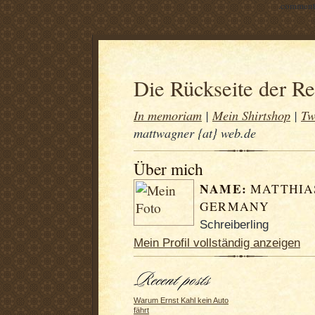
.comment-
Die Rückseite der R
In memoriam
|
Mein Shirtshop
|
Tw
mattwagner {at} web.de
Über mich
NAME:
MATTHIA
GERMANY
Schreiberling
Mein Profil vollständig anzeigen
Warum Ernst Kahl kein Auto
fährt