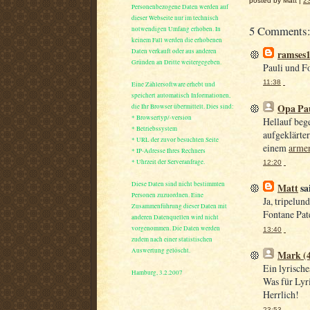
posted by Matt |
2
Personenbezogene Daten werden auf
dieser Webseite nur im technisch
5 Comments
notwendigen Umfang erhoben. In
keinem Fall werden die erhobenen
Daten verkauft oder aus anderen
ramses
Gründen an Dritte weitergegeben.
Pauli und F
11:38
Eine Zählersoftware erhebt und
speichert automatisch Informationen,
Opa Pa
die Ihr Browser übermittelt. Dies sind:
* Browsertyp/-version
Hellauf bege
* Betriebssystem
aufgeklärte
* URL der zuvor besuchten Seite
einem
armen
* IP-Adresse Ihres Rechners
* Uhrzeit der Serveranfrage.
12:20
Diese Daten sind nicht bestimmten
Matt
sai
Personen zuzuordnen. Eine
Ja, tripelun
Zusammenführung dieser Daten mit
Fontane Pat
anderen Datenquellen wird nicht
vorgenommen. Die Daten werden
13:40
zudem nach einer statistischen
Auswertung gelöscht.
Mark (
Ein lyrische
Hamburg, 3.2.2007
Was für Lyr
Herrlich!
23:53