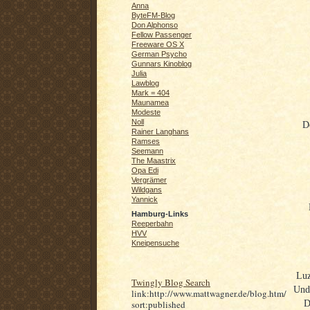
Anna
ByteFM-Blog
Don Alphonso
Fellow Passenger
Freeware OS X
German Psycho
Gunnars Kinoblog
Julia
Lawblog
Mark = 404
Maunamea
Modeste
Noll
D
Rainer Langhans
Ramses
Seemann
The Maastrix
Opa Edi
Vergrämer
Wildgans
Yannick
Hamburg-Links
Reeperbahn
HVV
Kneipensuche
Luz
Twingly Blog Search
Und 
link:http://www.mattwagner.de/blog.htm/
sort:published
D