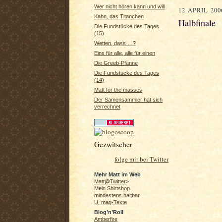
Wer nicht hören kann und will
12 APRIL 200
Kahn, das Titanchen
Halbfinale
Die Fundstücke des Tages
(15)
Wetten, dass …?
Eins für alle, alle für einen
Die Greeb-Pfanne
Die Fundstücke des Tages
(14)
Matt for the masses
Der Samensammler hat sich
verrechnet
Gezwitscher
folge mir bei Twitter
Mehr Matt im Web
Matt@Twitter
>
Mein Shirtshop
mindestens haltbar
U_mag-Texte
Blog’n’Roll
Amberfire