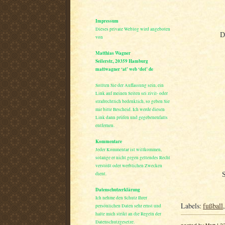
Impressum
Dieses private Weblog wird angeboten
D
von
Matthias Wagner
Seilerstr., 20359 Hamburg
mattwagner ‘at’ web ‘dot’ de
Sollten Sie der Auffassung sein, ein
Link auf meinen Seiten sei zivil- oder
strafrechtlich bedenklich, so geben Sie
mir bitte Bescheid. Ich werde diesen
Link dann prüfen und gegebenenfalls
entfernen.
Kommentare
Jeder Kommentar ist willkommen,
solange er nicht gegen geltendes Recht
verstößt oder werblichen Zwecken
dient.
S
Datenschutzerklärung
Ich nehme den Schutz Ihrer
Labels:
fußball
persönlichen Daten sehr ernst und
halte mich strikt an die Regeln der
Datenschutzgesetze.